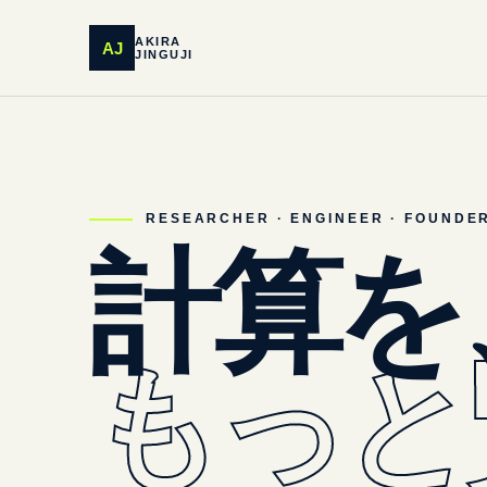
AKIRA
AJ
JINGUJI
RESEARCHER · ENGINEER · FOUNDE
計算を
もっと