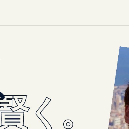
R
、
賢く。