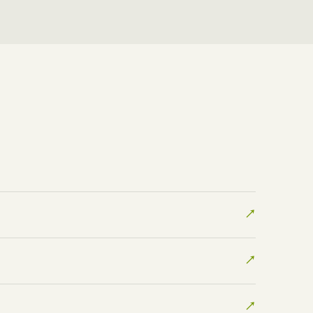
↗
↗
↗