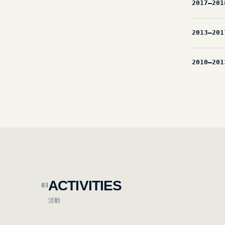
2017—201
2013—201
2010—201
ACTIVITIES
03
活動